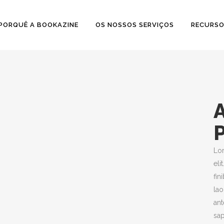
PORQUÊ A BOOKAZINE
OS NOSSOS SERVIÇOS
RECURS
Lor
eli
fin
lao
BIBLIOTECAS
ant
sap