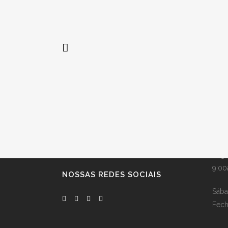
Hor
Bookazine é um líder do setor na
distribuição global de livros.
Segu
9:00
NOSSAS REDES SOCIAIS
Sába
Fec