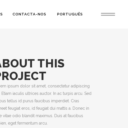
OS
CONTACTA-NOS
PORTUGUÊS
ABOUT THIS
PROJECT
em ipsum dolor sit amet, consectetur adipiscing
t. Etiam iaculis ultrices auctor. In ac turpis arcu. Sed
ibus tellus id purus faucibus imperdiet. Cras
reet feugiat eros, id feugiat dui mattis a. Donec in
e vitae odio blandit maximus. Duis at faucibus
ien, eget fermentum arcu.