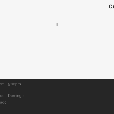
C
ário de trabalho
Localização
nda-feira - Sexta-feira:
75 Hook Rd. Bayonne, NJ 0700
am - 5:00pm
do - Domingo
hado