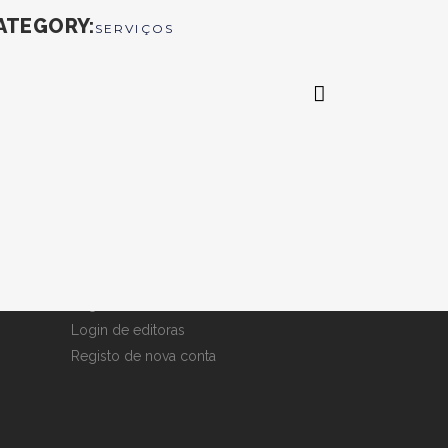
ATEGORY
SERVIÇOS
Minha conta
2
Login de livreiros
Login de editoras
Registo de nova conta