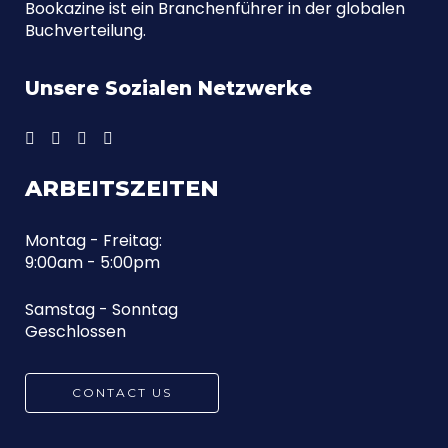
Bookazine ist ein Branchenführer in der globalen
NEUERSCHEINUNGEN
ERLEBNISORIENTIERTEN
Buchverteilung.
AUS?
EINZELHANDEL
Einblicke
Einblicke
Unsere Sozialen Netzwerke
ARBEITSZEITEN
Montag - Freitag:
9:00am - 5:00pm
Samstag - Sonntag
Geschlossen
CONTACT US